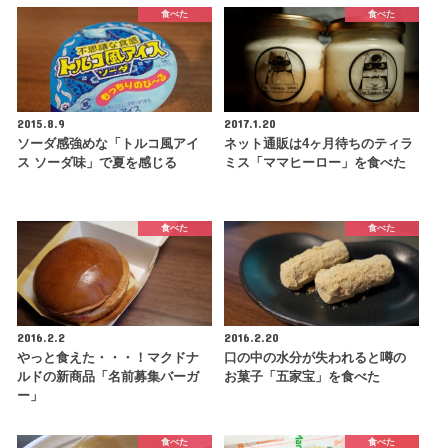
食べた
食べた
2015.8.9
2017.1.20
ソーダ感強めな「トルコ風アイ
ネット通販は4ヶ月待ちのティラ
ス ソーダ味」で夏を感じる
ミス「ママヒーロー」を食べた
食べた
食べた
2016.2.2
2016.2.20
やっと食えた・・・！マクドナ
口の中の水分が失われると噂の
ルドの新商品「名前募集バーガ
お菓子「五家宝」を食べた
ー」
食べた
食べた